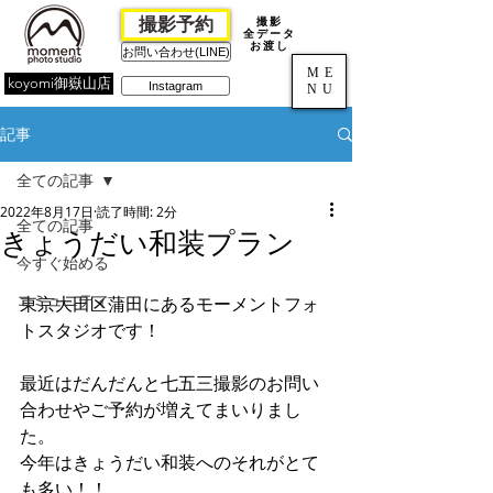
撮影予約
撮影
全データ
お渡し
お問い合わせ(LINE)
ME
koyomi御嶽山店
Instagram
NU
記事
全ての記事
2022年8月17日
読了時間: 2分
全ての記事
きょうだい和装プラン
今すぐ始める
コミュニティ
東京大田区蒲田にあるモーメントフォ
トスタジオです！
最近はだんだんと七五三撮影の
お問い
合わせやご予約が増えてまいりまし
た
。
今年はきょうだい和装へのそれがとて
も多い！！