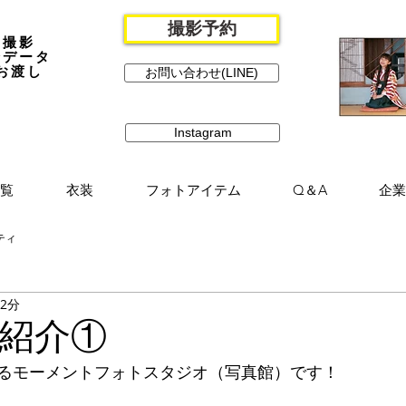
撮影予約
撮影
全データ
お渡し
お問い合わせ(LINE)
Instagram
覧
衣装
フォトアイテム
Q＆A
企業
ティ
 2分
紹介①
るモーメントフォトスタジオ（写真館）です！