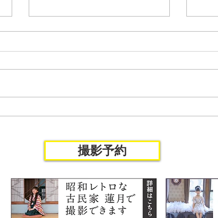
七五三
ファーストバースデーvol.12
撮影予約