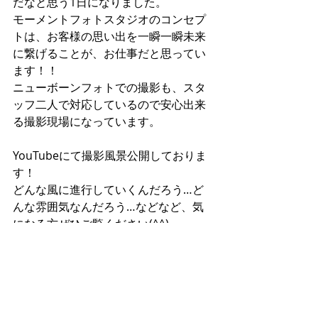
だなと思う1日になりました。
モーメントフォトスタジオのコンセプ
トは、お客様の思い出を一瞬一瞬未来
に繋げることが、お仕事だと思ってい
ます！！
ニューボーンフォトでの撮影も、スタ
ッフ二人で対応しているので安心出来
る撮影現場になっています。
YouTubeにて撮影風景公開しておりま
す！
どんな風に進行していくんだろう…ど
んな雰囲気なんだろう…などなど、気
になる方ぜひご覧ください(^^)
https://www.youtube.com/channel/U
CIux9L3kzF3nr1-lsCnjoiQ