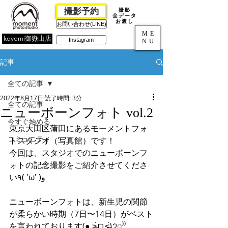
撮影予約
撮影
全データ
お渡し
お問い合わせ(LINE)
ME
koyomi御嶽山店
Instagram
NU
記事
全ての記事
2022年8月17日
読了時間: 3分
全ての記事
ニューボーンフォト vol.2
今すぐ始める
東京大田区蒲田にあるモーメントフォ
コミュニティ
トスタジオ（写真館）です！
今回は、スタジオでのニューボーンフ
ォトの記念撮影をご紹介させてくださ
い٩( 'ω' )و
ニューボーンフォトは、新生児の関節
が柔らかい時期（7日〜14日）がベスト
を言われております(● ˃̶͈̀ロ˂̶͈́)੭ꠥ⁾⁾