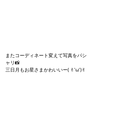
またコーディネート変えて写真をパシ
ャリ📸
三日月もお星さまかわいいー( ✌︎'ω')✌︎