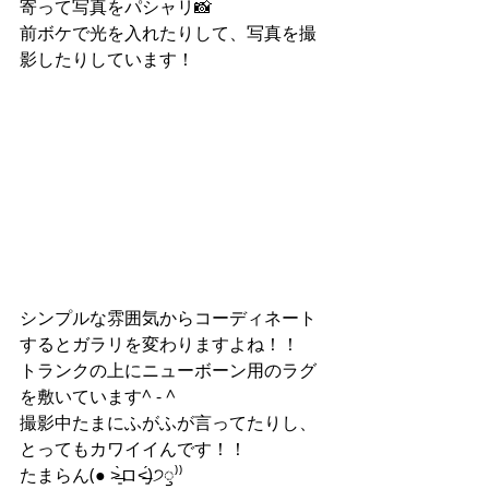
寄って写真をパシャリ📸
前ボケで光を入れたりして、写真を撮
影したりしています！
シンプルな雰囲気からコーディネート
するとガラリを変わりますよね！！
トランクの上にニューボーン用のラグ
を敷いています^ - ^
撮影中たまにふがふが言ってたりし、
とってもカワイイんです！！
たまらん(● ˃̶͈̀ロ˂̶͈́)੭ꠥ⁾⁾