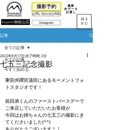
撮影予約
撮影
全データ
お渡し
お問い合わせ(LINE)
ME
koyomi御嶽山店
Instagram
NU
記事
全ての記事
2022年8月17日
読了時間: 2分
全ての記事
七五三記念撮影
今すぐ始める
コミュニティ
東京大田区蒲田にあるモーメントフォ
トスタジオです！
前回弟くんのファーストバースデーで
ご来店していただいたお客様が
今回はお姉ちゃんの七五三の撮影にき
てくださいました(^^)
ありがとうございます！！