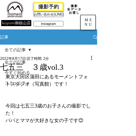
撮影予約
撮影
全データ
お渡し
お問い合わせ(LINE)
ME
koyomi御嶽山店
Instagram
NU
記事
全ての記事
2022年8月17日
読了時間: 2分
全ての記事
七五三 ３歳vol.3
今すぐ始める
東京大田区蒲田にあるモーメントフォ
コミュニティ
トスタジオ（写真館）です！
今回は七五三3歳のお子さんの撮影でし
た！
パパとママが大好きな女の子です😊