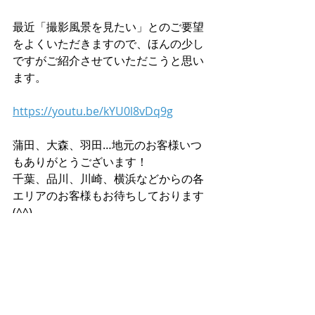
最近「撮影風景を見たい」とのご要望
をよくいただきますので、ほんの少し
ですがご紹介させていただこうと思い
ます。
https://youtu.be/kYU0l8vDq9g
蒲田、大森、羽田…地元のお客様いつ
もありがとうございます！
千葉、品川、川崎、横浜などからの各
エリアのお客様もお待ちしております
(^^)
最後まで、ブログを読んでいただいて
ありがとうございます！
モーメントフォトスタジオ(写真館)で
は、七五三、ニューボーンフォト、お
宮参り、マタニティ、出張撮影、証明
写真、成人式の前撮り、誕生日などの