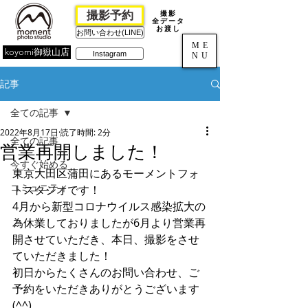
撮影予約
撮影
全データ
お渡し
お問い合わせ(LINE)
ME
koyomi御嶽山店
Instagram
NU
記事
全ての記事
2022年8月17日
読了時間: 2分
全ての記事
営業再開しました！
今すぐ始める
東京大田区蒲田にあるモーメントフォ
コミュニティ
トスタジオです！
4月から新型コロナウイルス感染拡大の
為休業しておりましたが6月より営業再
開させていただき、本日、撮影をさせ
ていただきました！
初日からたくさんのお問い合わせ、ご
予約をいただきありがとうございます
(^^)