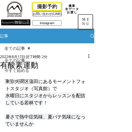
撮影予約
撮影
全データ
お渡し
お問い合わせ(LINE)
ME
koyomi御嶽山店
Instagram
NU
記事
全ての記事
2022年8月17日
読了時間: 2分
全ての記事
有酸素運動
今すぐ始める
コミュニティ
東京大田区蒲田にあるモーメントフォ
トスタジオ（写真館）で
水曜日にスタジオからレッスンを配信
している若林です
！
暑さで熱中症気味、夏バテ気味になっ
ていませんか