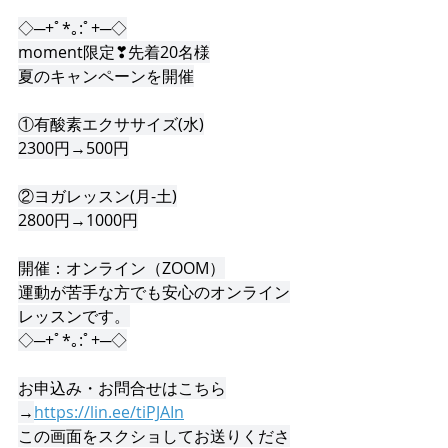
◇─+ﾟ*｡:ﾟ+─◇
moment限定❣先着20名様
夏のキャンペーンを開催
①有酸素エクササイズ(水)
2300円→500円
②ヨガレッスン(月-土)
2800円→1000円
開催：オンライン（ZOOM）
運動が苦手な方でも安心のオンライン
レッスンです。
◇─+ﾟ*｡:ﾟ+─◇
お申込み・お問合せはこちら
→
https://lin.ee/tiPJAIn
この画面をスクショしてお送りくださ