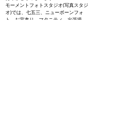
モーメントフォトスタジオ(写真スタジ
オ)では、七五三、ニューボーンフォ
ト、お宮参り、マタニティ、出張撮
影、証明写真、成人式の前撮り、誕生
日などの記念撮影をしています！
それでは、また！
＃五反田
＃大田区
＃大井町
＃池上
＃七五三
＃
世田谷
最新記事
すべて表示