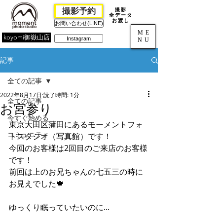
撮影予約
撮影
全データ
お渡し
お問い合わせ(LINE)
ME
koyomi御嶽山店
Instagram
NU
記事
全ての記事
2022年8月17日
読了時間: 1分
全ての記事
お宮参り
今すぐ始める
東京大田区蒲田にあるモーメントフォ
コミュニティ
トスタジオ（写真館）です！
今回のお客様は2回目のご来店のお客様
です！
前回は上のお兄ちゃんの七五三の時に
お見えでした🍁
ゆっくり眠っていたいのに...