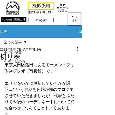
撮影予約
撮影
全データ
お渡し
お問い合わせ(LINE)
ME
koyomi御嶽山店
Instagram
NU
記事
全ての記事
2022年8月17日
読了時間: 2分
全ての記事
切り株
今すぐ始める
東京大田区蒲田にあるモーメントフォ
コミュニティ
トスタジオ（写真館）です！
エリアをいかに更新していくかが課
題…というお話を何回か前のブログで
させていただきましたが、代表とふた
りで今後のコーディネートについて打
ち合わせ…なんてこともよくありま
す。