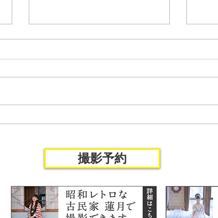
七五三
ファーストバースデーvol.12
撮影予約