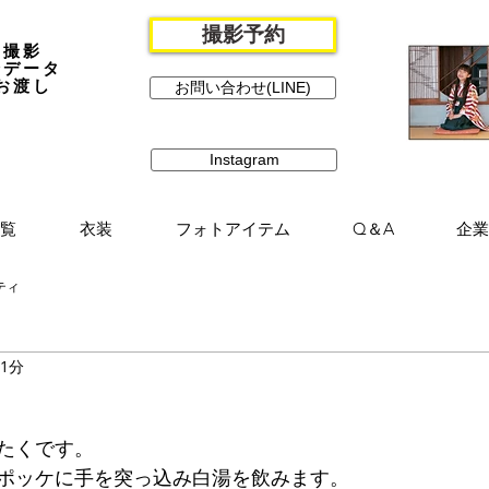
撮影予約
撮影
全データ
お渡し
お問い合わせ(LINE)
Instagram
覧
衣装
フォトアイテム
Q＆A
企業
ティ
 1分
たくです。
ポッケに手を突っ込み白湯を飲みます。