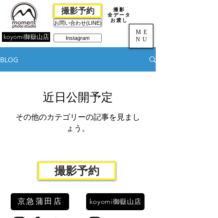
撮影予約
撮影
全データ
お渡し
お問い合わせ(LINE)
ME
koyomi御嶽山店
Instagram
NU
BLOG
近日公開予定
その他のカテゴリーの記事を見まし
ょう。
撮影予約
京急蒲田店
koyomi御嶽山店