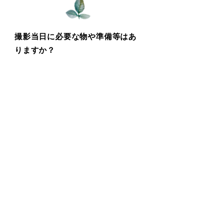
撮影当日に必要な物や準備等はあ
りますか？
人見知り、場所見知りをするお子さまの場
合、お気に入りの物やおやつなどをご持参い
ただくことをお勧めいたします。
私服での撮影も可能ですので、ご家族写真を
ご希望のお客様はご家族で服装の雰囲気を合
わせていただくとまとまりの良いお写真が出
来上がるかと思います。
写真の出来上がりまではどのくら
いかかりますか？
撮影データは2営業日以内にご納品いたしま
す。