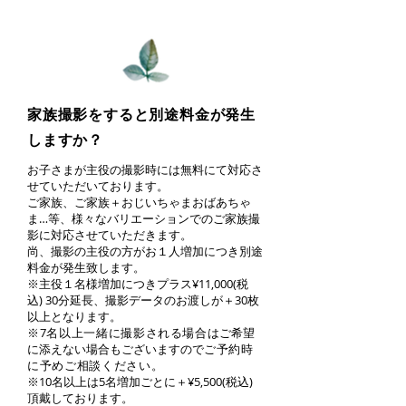
家族撮影をすると別途料金が発生
しますか？
お子さまが主役の撮影時には無料にて対応さ
せていただいております。
ご家族、ご家族＋おじいちゃまおばあちゃ
ま…等、様々なバリエーションでのご家族撮
影に対応させていただきます。
尚、撮影の主役の方がお１人増加につき別途
料金が発生致します。
※主役１名様増加につきプラス¥11,000(税
込) 30分延長、撮影データのお渡しが＋30枚
以上となります。
※7名以上一緒に撮影される場合は
ご希望
に添えない場合もございますので
ご予約時
に予めご相談ください。
※10名以上は5名増加ごとに＋¥5,500(税込)
頂戴しております。