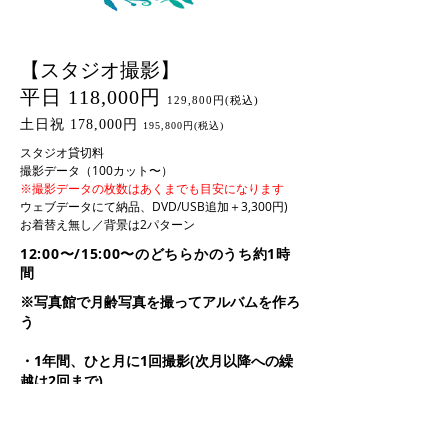
​【スタジオ撮影】
平日 118,000円
129,800円(税込)
土日祝 178,000円
195,800円(税込)
スタジオ貸切料
撮影データ（100カット〜）
※撮影データの枚数はあくまでも目安になります
ウェブデータにて納品、DVD/USB追加＋3,300円)
お着替え無し／背景は2パターン
12:00〜/15:00〜のどちらかのうち約1時
間
※写真館で月齢写真を撮ってアルバムを作ろ
う
・1年間、ひと月に1回撮影(次月以降への繰
越は2回まで)
最大12回撮影できます(平日でお申し込みい
ただいたお客様は土日祝へのお振替は出来ま
せん)