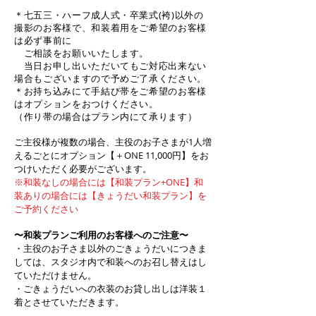
＊七五三・ハーフ成人式・卒業式(袴)以外の
撮影のお客様で、和装着用をご希望のお客様
は必ず事前に
ご相談をお願いいたします。
当日お申し出いただいてもご対応出来ない
場合もございますので予めご了承ください。
＊お持ち込みにて手結び帯をご希望のお客様
はオプションをおつけください。
​（作り帯の場合はプラン内にて承ります）
ご主役様が複数の場合、
主役のお子さまが1人増
えるごとにオプション【
＋ONE 11,000円】をお
つけいただく必要がございます。
※和装なしの場合には【和装プラン+ONE】和
装ありの場合には【きょうだい和装プラン】を
ご予約ください
〜和装プランご利用のお客様へのご注意〜
・主役のお子さま以外のごきょうだいにつきま
しては、スタジオ内で和装へのお召し替えはし
ていただけません。
​・ごきょうだいへの衣装のお貸し出しは洋装１
着とさせていただきます。