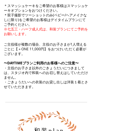
＊スマッシュケーキをご希望​のお客様はスマッシュケ
ーキオプションをおつけください。
＊双子撮影でツーショットのみ(ベビー/ヘアメイクな
しに限り)をご希望のお客様はデイタイムプランにて
ご予約ください。
※七五三・ハーフ成人式は、和装プランにてご予約を
お願いします。
ご主役様が複数の場合、主役のお子さまが1人増える
ごとに【＋ONE 11,000円】をおつけいただく必要が
ございます。
〜DAYTIMEプランご利用のお客様へのご注意〜
・主役のお子さま以外のごきょうだいにつきまして
は、スタジオ内で和装へのお召し替えはしていただけ
ません。
​・ごきょうだいへの衣装のお貸し出しは洋装１着とさ
せていただきます。​​
​和装plan