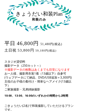
きょうだい和装Plan
和装のみ
平日 46,800円
51,480円(税込)
土日祝 53,800円
59,180円(税込)
スタジオ貸切料
撮影データ（250カット～）
※撮影データの枚数はあくまでも目安になります
お一人様、撮影用衣装1着（13歳以下）自参可
(ウェブデータにて納品、DVD/USB追加＋3,300円)
主役のお子様の着付け・簡単なヘアメイク(13歳以
下）
ご家族撮影・兄弟姉妹撮影​
10:00、13:00、16:00のいずれかの時間から2時間
ごきょうだい(2名)で和装撮影していただけるプラン
です。