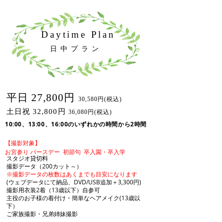
Daytime Plan
日中プラン
平日 27,800円
30,580円(税込)
土日祝 32,800円
36,080円(税込)
10:00、13:00、16:00の
いずれかの時間から2時間
​【撮影対象】
お宮参り
バースデー
初節句
​ 卒入園・卒入学
スタジオ貸切料
撮影データ（200カット～）
※撮影データの枚数はあくまでも目安になります
(ウェブデータにて納品、DVD/USB追加＋3,300円)
撮影用衣装2着（13歳以下）自参可
主役のお子様の着付け・簡単なヘアメイク(13歳以
下）
ご家族撮影・兄弟姉妹撮影​