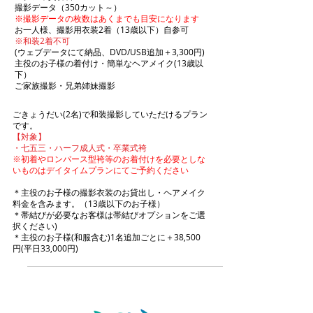
撮影データ（350カット～）
※撮影データの枚数はあくまでも目安になります
お一人様、撮影用衣装2着（13歳以下）自参可
※和装2着不可
(ウェブデータにて納品、DVD/USB追加＋3,300円)
主役のお子様の着付け・簡単なヘアメイク(13歳以
下）
ご家族撮影・兄弟姉妹撮影​
ごきょうだい(2名)で和装撮影していただけるプラン
です。
【対象】
・七五三・ハーフ成人式・卒業式袴
※初着やロンパース型袴等のお着付けを必要としな
いものはデイタイムプランにてご予約ください
＊主役のお子様の撮影衣装のお貸出し・ヘアメイク
料金を含みます。（13歳以下のお子様）
＊帯結びが必要なお客様は帯結びオプションをご選
択ください)
＊主役のお子様(和服含む)1名追加ごとに＋38,500
円(平日33,000円)