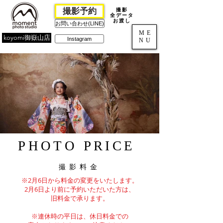
撮影予約
撮影
全データ
お渡し
お問い合わせ(LINE)
ME
koyomi御嶽山店
Instagram
NU
PHOTO PRICE
撮影料金
※2月6日から料金の変更をいたします。
2月6日より前に予約いただいた方は、
旧料金で承ります。
※連休時の平日は、休日料金での