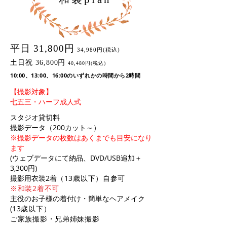
平日 31,800円
34,980円(税込)
土日祝 36,800円
40,480円(税込)
10:00、13:00、16:00の
いずれかの時間から2時間
​【撮影対象】
​七五三・ハーフ成人式
スタジオ貸切料
撮影データ（200カット～）
※撮影データの枚数はあくまでも目安になり
ます
(ウェブデータにて納品、DVD/USB追加＋
3,300円)
撮影用衣装2着
（13歳以下）自参可
※和装2着不可
主役のお子様の着付け・簡単なヘアメイク
(
13歳以下
）
ご家族撮影・兄弟姉妹撮影