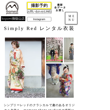
撮影予約
撮影
全データ
お渡し
お問い合わせ(LINE)
ME
koyomi御嶽山店
Instagram
NU
Simply Red レンタル衣装
シンプリーレッドのクラシカルで趣のあるオリジ