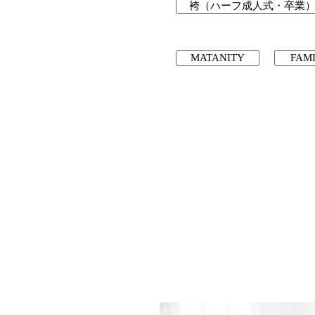
袴（ハーフ成人式・卒業
MATANITY
FAM