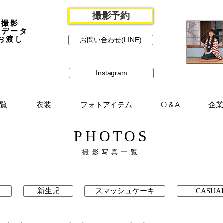
撮影予約
撮影
全データ
お渡し
お問い合わせ(LINE)
Instagram
覧
衣装
フォトアイテム
Q＆A
企業
PHOTOS
撮影写真一覧
新生児
スマッシュケーキ
CASUA