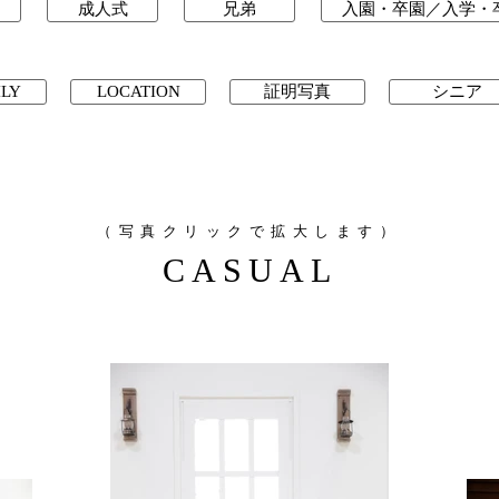
）
成人式
兄弟
入園・卒園／入学・
ILY
LOCATION
証明写真
シニア
（写真クリックで拡大します）
CASUAL